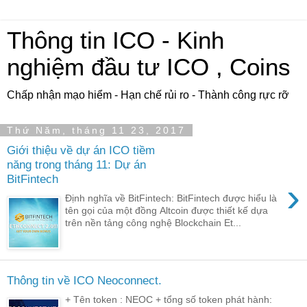
Thông tin ICO - Kinh
nghiệm đầu tư ICO , Coins
Chấp nhận mạo hiểm - Hạn chế rủi ro - Thành công rực rỡ
Thứ Năm, tháng 11 23, 2017
Giới thiệu về dự án ICO tiềm
năng trong tháng 11: Dự án
BitFintech
›
Định nghĩa về BitFintech: BitFintech được hiểu là
tên gọi của một đồng Altcoin được thiết kế dựa
trên nền tảng công nghệ Blockchain Et...
Thông tin về ICO Neoconnect.
+ Tên token : NEOC + tổng số token phát hành: