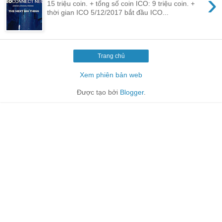
›
15 triệu coin. + tổng số coin ICO: 9 triệu coin. +
thời gian ICO 5/12/2017 bắt đầu ICO...
Trang chủ
Xem phiên bản web
Được tạo bởi
Blogger
.